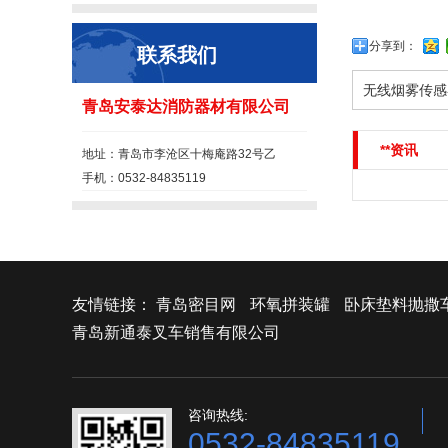
分享到：
联系我们
无线烟雾传感
青岛安泰达消防器材有限公司
**资讯
地址：青岛市李沧区十梅庵路32号乙
手机：0532-84835119
友情链接：
青岛密目网
环氧拼装罐
卧床垫料抛撒
青岛新通泰叉车销售有限公司
咨询热线:
0532-84835119