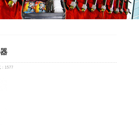
器
气：
1577