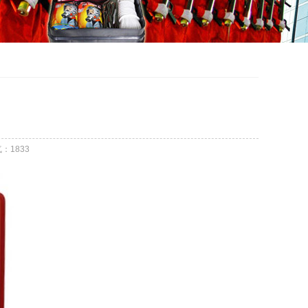
气：
1833