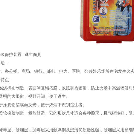
吸保护装置--逃生面具
途 ：
馆、办公楼、商场、银行、邮电、电力、医院、公共娱乐场所住宅发生火
六特点：
阻燃烧棉布制造，表面涂复铝箔膜，以抵御热辐射，防止火场中高温辐射对
有透明的大眼窗，视野开阔，便于逃生。
由于涂复铝箔膜而反光，便于浓烟下识别逃生者。
用柔软橡胶制造，佩戴舒适，它的形状尺寸适合各种脸形，且气密性好，阻
滤毒层、滤烟层，滤毒层采用触媒剂及浸渍优质活性碳，滤烟层采用超细