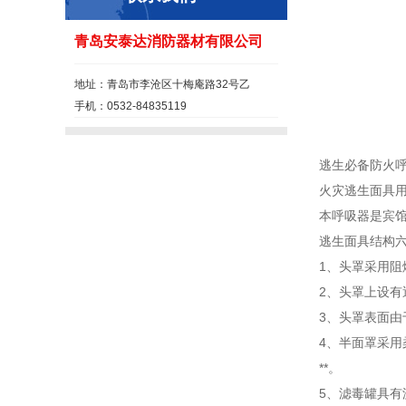
青岛安泰达消防器材有限公司
地址：青岛市李沧区十梅庵路32号乙
手机：0532-84835119
逃生必备防火呼
火灾逃生面具用
本呼吸器是宾
逃生面具结构
1、头罩采用
2、头罩上设
3、头罩表面
4、半面罩采
**。
5、滤毒罐具有