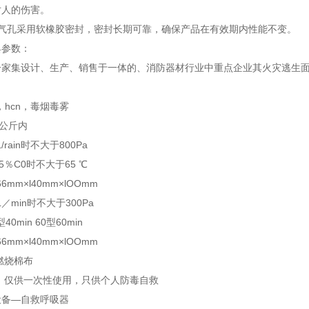
对人的伤害。
出气孔采用软橡胶密封，密封长期可靠，确保产品在有效期内性能不变。
具参数：
家集设计、生产、销售于一体的、消防器材行业中重点企业其火灾逃生面具、消
：
，hcn，毒烟毒雾
5公斤内
/rain时不大于800Pa
5％C0时不大于65 ℃
6mm×l40mm×lOOmm
／min时不大于300Pa
0min 60型60min
6mm×l40mm×lOOmm
燃烧棉布
 仅供一次性使用，只供个人防毒自救
设备—自救呼吸器