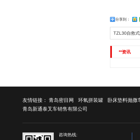
分享到：
TZL30自
**资讯
友情链接：
青岛密目网
环氧拼装罐
卧床垫料抛撒
青岛新通泰叉车销售有限公司
咨询热线: