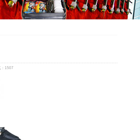
气：
1507