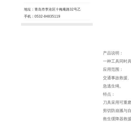
地址：青岛市李沧区十梅庵路32号乙
手机：0532-84835119
产品说明：
一种工具同时
应用范围：
交通事故救援
急逃生绳。
特点：
刀具采用可重
剪切防崩溅与
救生缓降器救