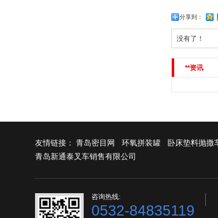
分享到：
没有了！
**资讯
友情链接：
青岛密目网
环氧拼装罐
卧床垫料抛撒
青岛新通泰叉车销售有限公司
咨询热线:
0532-84835119