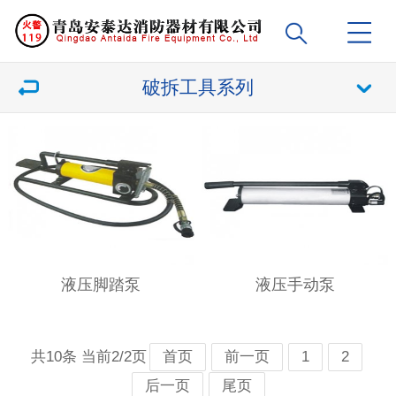
破拆工具系列
液压脚踏泵
液压手动泵
共10条 当前2/2页
首页
前一页
1
2
后一页
尾页